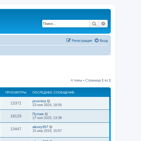
Поиск
Расширенный по
Р
е
г
и
с
т
р
а
ц
и
я
Вход
4 темы • Страница
1
из
1
ПРОСМОТРЫ
ПОСЛЕДНЕЕ СООБЩЕНИЕ
proxrista
13371
23 ноя 2024, 18:00
Путник
18129
17 ноя 2023, 13:38
alexey957
13447
15 апр 2019, 15:57