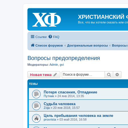
ХРИСТИАНСКИЙ
Все, что вы хотели сказать или с
Ссылки
FAQ
Список форумов
Доктринальные вопросы
Вопросы 
Вопросы предопределения
Модераторы:
Admin
,
gvi
Поиск
Рас
Н
о
в
а
я
т
е
м
а
ТЕМЫ
Потеря спасения, Отпадение
Путник
»
24 янв 2014, 13:35
Судьба человека
Zoja
»
20 янв 2018, 15:57
Цель пребывания человека на земле
proxrista
»
03 май 2016, 16:58