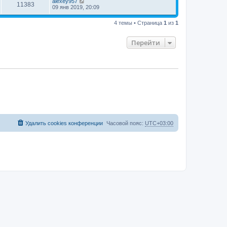
alexey957
11383
09 янв 2019, 20:09
4 темы • Страница
1
из
1
Перейти
Удалить cookies конференции
Часовой пояс:
UTC+03:00