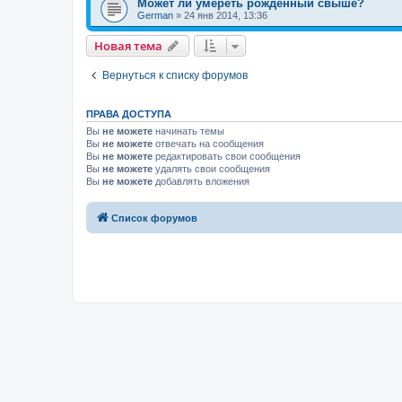
Может ли умереть рожденный свыше?
German
»
24 янв 2014, 13:36
Н
о
в
а
я
т
е
м
а
Вернуться к списку форумов
ПРАВА ДОСТУПА
Вы
не можете
начинать темы
Вы
не можете
отвечать на сообщения
Вы
не можете
редактировать свои сообщения
Вы
не можете
удалять свои сообщения
Вы
не можете
добавлять вложения
Список форумов