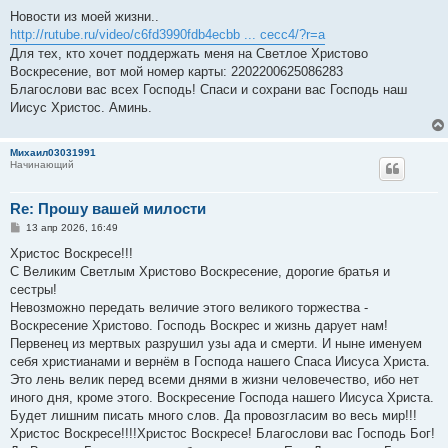
о
о
Новости из моей жизни..
б
http://rutube.ru/video/c6fd3990fdb4ecbb ... cecc4/?r=a
щ
е
Для тех, кто хочет поддержать меня на Светлое Христово
н
Воскресение, вот мой номер карты: 2202200625086283
и
е
Благослови вас всех Господь! Спаси и сохрани вас Господь наш
Иисус Христос. Аминь.
Михаил03031991
Начинающий
Re: Прошу вашей милости
С
13 апр 2026, 16:49
о
о
Христос Воскресе!!!
б
С Великим Светлым Христово Воскресение, дорогие братья и
щ
е
сестры!
н
Невозможно передать величие этого великого торжества -
и
е
Воскресение Христово. Господь Воскрес и жизнь дарует нам!
Первенец из мертвых разрушил узы ада и смерти. И ныне именуем
себя христианами и вернём в Господа нашего Спаса Иисуса Христа.
Это лень велик перед всеми днями в жизни человечество, ибо нет
иного дня, кроме этого. Воскресение Господа нашего Иисуса Христа.
Будет лишним писать много слов. Да провозгласим во весь мир!!!
Христос Воскресе!!!!Христос Воскресе! Благослови вас Господь Бог!