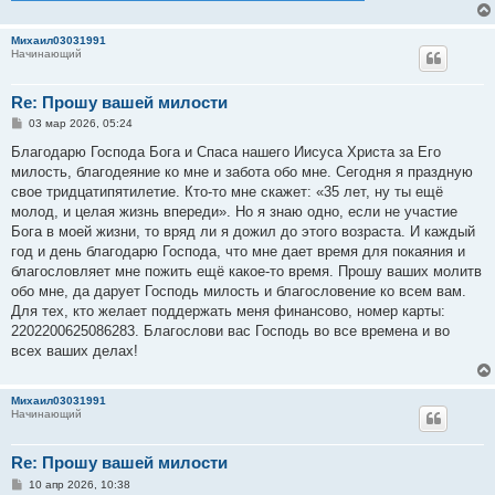
Михаил03031991
Начинающий
Re: Прошу вашей милости
С
03 мар 2026, 05:24
о
о
Благодарю Господа Бога и Спаса нашего Иисуса Христа за Его
б
милость, благодеяние ко мне и забота обо мне. Сегодня я праздную
щ
е
свое тридцатипятилетие. Кто-то мне скажет: «35 лет, ну ты ещё
н
молод, и целая жизнь впереди». Но я знаю одно, если не участие
и
е
Бога в моей жизни, то вряд ли я дожил до этого возраста. И каждый
год и день благодарю Господа, что мне дает время для покаяния и
благословляет мне пожить ещё какое-то время. Прошу ваших молитв
обо мне, да дарует Господь милость и благословение ко всем вам.
Для тех, кто желает поддержать меня финансово, номер карты:
2202200625086283. Благослови вас Господь во все времена и во
всех ваших делах!
Михаил03031991
Начинающий
Re: Прошу вашей милости
С
10 апр 2026, 10:38