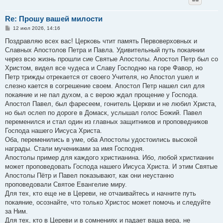
Re: Прошу вашей милости
С
12 июл 2026, 14:16
о
о
Поздравляю всех вас! Церковь чтит память Первоверховных и
б
Славных Апостолов Петра и Павла. Удивительный путь покаянии
щ
е
через всю жизнь прошли сие Святые Апостолы. Апостол Петр был со
н
Христом, видел все чудеса и Славу Господню на горе Фавор, но
и
е
Петр трижды отрекается от своего Учителя, но Апостол ушел и
слезно кается в согрешение своем. Апостол Петр нашел сил для
покаяние и не пал духом, а с верою ждал прощение у Господа.
Апостол Павел, был фаресеем, гонитель Церкви и не любил Христа,
но был ослеп по дороге в Домаск, услышал голос Божий. Павел
переменился и стал один из главных защитников и проповедников
Господа нашего Иисуса Христа.
Оба, переменились в уме, оба Апостолы удостоились высокой
награды. Стали мучениками за имя Господня.
Апостолы пример для каждого христианина. Ибо, любой христианин
может проповедовать Господа нашего Иисуса Христа. И этим Святые
Апостолы Пётр и Павел показывают, как они неустанно
проповедовали Святое Евангелие миру.
Для тех, кто еще не в Цереви, не отчаивайтесь и начните путь
покаяние, осознайте, что только Христос может помочь и следуйте
за Ним.
Для тех, кто в Цереви и в сомнениях и падает ваша вера, не