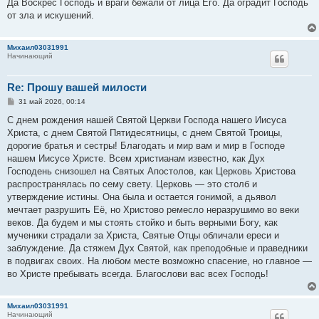
Да Воскрес Господь и враги бежали от лица Его. Да оградит Господь
от зла и искушений.
Михаил03031991
Начинающий
Re: Прошу вашей милости
С
31 май 2026, 00:14
о
о
С днем рождения нашей Святой Церкви Господа нашего Иисуса
б
Христа, с днем Святой Пятидесятницы, с днем Святой Троицы,
щ
е
дорогие братья и сестры! Благодать и мир вам и мир в Господе
н
нашем Иисусе Христе. Всем христианам известно, как Дух
и
е
Господень снизошел на Святых Апостолов, как Церковь Христова
распространялась по сему свету. Церковь — это столб и
утверждение истины. Она была и остается гонимой, а дьявол
мечтает разрушить Её, но Христово ремесло неразрушимо во веки
веков. Да будем и мы стоять стойко и быть верными Богу, как
мученики страдали за Христа, Святые Отцы обличали ереси и
заблуждение. Да стяжем Дух Святой, как преподобные и праведники
в подвигах своих. На любом месте возможно спасение, но главное —
во Христе пребывать всегда. Благослови вас всех Господь!
Михаил03031991
Начинающий