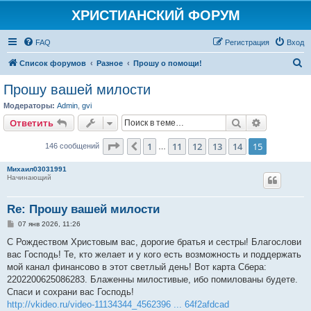
ХРИСТИАНСКИЙ ФОРУМ
FAQ
Р
е
г
и
с
т
р
а
ц
и
я
Вход
П
Список форумов
Разное
Прошу о помощи!
о
Прошу вашей милости
и
Модераторы:
Admin
,
gvi
с
Поиск
Расширен
О
т
в
е
т
и
т
ь
к
Страница
15
из
15
1
11
12
13
14
15
Пред.
146 сообщений
…
Михаил03031991
Начинающий
Re: Прошу вашей милости
С
07 янв 2026, 11:26
о
о
С Рождеством Христовым вас, дорогие братья и сестры! Благослови
б
вас Господь! Те, кто желает и у кого есть возможность и поддержать
щ
е
мой канал финансово в этот светлый день! Вот карта Сбера:
н
2202200625086283. Блаженны милостивые, ибо помилованы будете.
и
е
Спаси и сохрани вас Господь!
http://vkideo.ru/video-11134344_4562396 ... 64f2afdcad