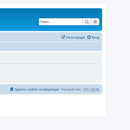
Поиск
Расширенный по
Р
е
г
и
с
т
р
а
ц
и
я
Вход
Удалить cookies конференции
Часовой пояс:
UTC+03:00