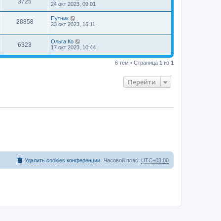
3725
24 окт 2023, 09:01
Путник
28858
23 окт 2023, 16:11
Ольга Ко
6323
17 окт 2023, 10:44
6 тем • Страница
1
из
1
Перейти
Удалить cookies конференции
Часовой пояс:
UTC+03:00