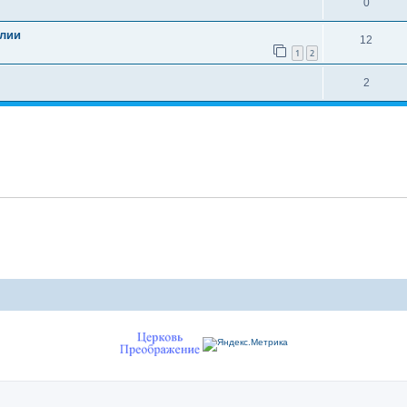
0
блии
12
1
2
2