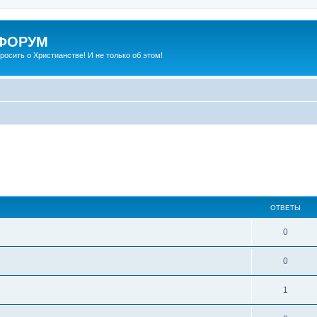
 ФОРУМ
просить о Христианстве! И не только об этом!
ширенный поиск
ОТВЕТЫ
0
0
1