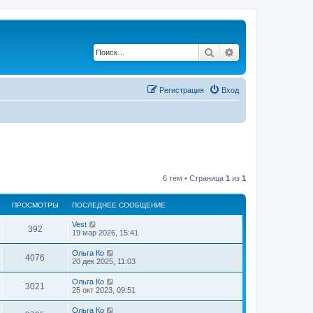
Поиск
Расширенный по
Р
е
г
и
с
т
р
а
ц
и
я
Вход
6 тем • Страница
1
из
1
ПРОСМОТРЫ
ПОСЛЕДНЕЕ СООБЩЕНИЕ
Vest
392
19 мар 2026, 15:41
Ольга Ко
4076
20 дек 2025, 11:03
Ольга Ко
3021
25 окт 2023, 09:51
Ольга Ко