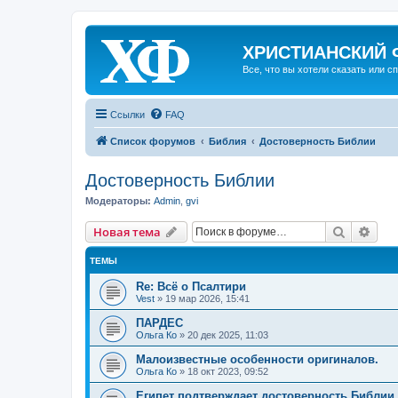
ХРИСТИАНСКИЙ
Все, что вы хотели сказать или с
Ссылки
FAQ
Список форумов
Библия
Достоверность Библии
Достоверность Библии
Модераторы:
Admin
,
gvi
Поиск
Рас
Н
о
в
а
я
т
е
м
а
ТЕМЫ
Re: Всё о Псалтири
Vest
»
19 мар 2026, 15:41
ПАРДЕС
Ольга Ко
»
20 дек 2025, 11:03
Малоизвестные особенности оригиналов.
Ольга Ко
»
18 окт 2023, 09:52
Египет подтверждает достоверность Библии