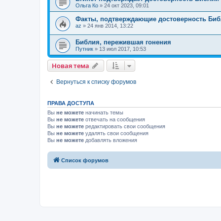
Ольга Ко
»
24 окт 2023, 09:01
Факты, подтверждающие достоверность Би
az
»
24 янв 2014, 13:22
Библия, пережившая гонения
Путник
»
13 июл 2017, 10:53
Н
о
в
а
я
т
е
м
а
Вернуться к списку форумов
ПРАВА ДОСТУПА
Вы
не можете
начинать темы
Вы
не можете
отвечать на сообщения
Вы
не можете
редактировать свои сообщения
Вы
не можете
удалять свои сообщения
Вы
не можете
добавлять вложения
Список форумов