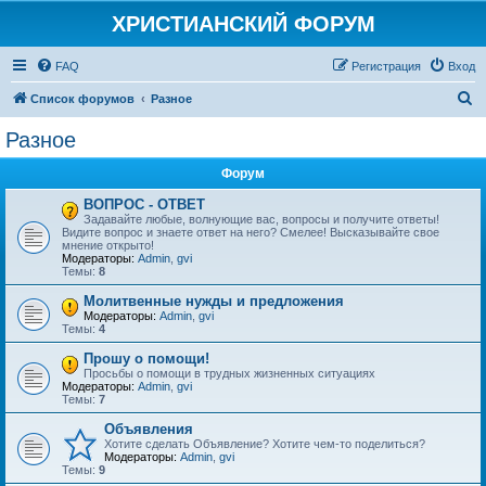
ХРИСТИАНСКИЙ ФОРУМ
FAQ
Р
е
г
и
с
т
р
а
ц
и
я
Вход
П
Список форумов
Разное
о
Разное
и
Форум
с
к
ВОПРОС - ОТВЕТ
Задавайте любые, волнующие вас, вопросы и получите ответы!
Видите вопрос и знаете ответ на него? Смелее! Высказывайте свое
мнение открыто!
Модераторы:
Admin
,
gvi
Темы:
8
Молитвенные нужды и предложения
Модераторы:
Admin
,
gvi
Темы:
4
Прошу о помощи!
Просьбы о помощи в трудных жизненных ситуациях
Модераторы:
Admin
,
gvi
Темы:
7
Объявления
Хотите сделать Объявление? Хотите чем-то поделиться?
Модераторы:
Admin
,
gvi
Темы:
9